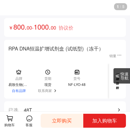
1
5
800
.
1000
.
￥
00
-
00
协议价
¥
0
RPA DNA恒温扩增试剂盒 (试纸型)（冻干）
销量
***
快速
导航
品牌
货期
货号
易致生物(EZassay)
现货
NF-LYO-48
自有品牌
联系商家
已选
48T
立即购买
加入购物车
购物车
客服
仓库
商家配送，
库存100